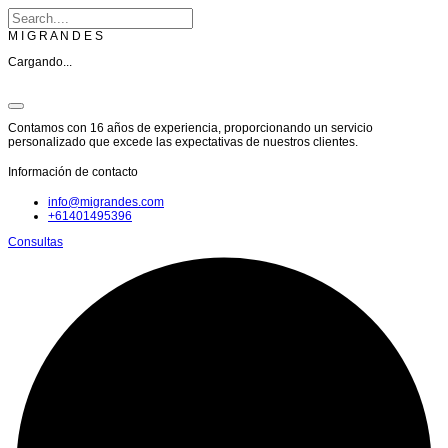
M
I
G
R
A
N
D
E
S
Cargando...
Contamos con 16 años de experiencia, proporcionando un servicio
personalizado que excede las expectativas de nuestros clientes.
Información de contacto
info@migrandes.com
+61401495396
Consultas