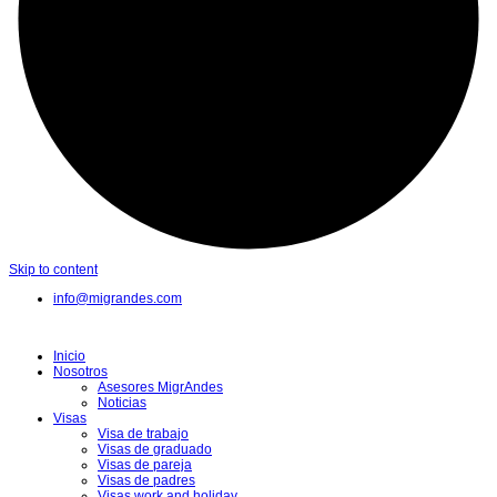
Skip to content
info@migrandes.com
Inicio
Nosotros
Asesores MigrAndes
Noticias
Visas
Visa de trabajo
Visas de graduado
Visas de pareja
Visas de padres
Visas work and holiday